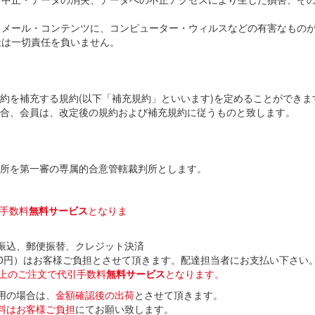
れるメール・コンテンツに、コンピューター・ウィルスなどの有害なもの
社は一切責任を負いません。
約を補充する規約(以下「補充規約」といいます)を定めることができ
合、会員は、改定後の規約および補充規約に従うものと致します。
所を第一審の専属的合意管轄裁判所とします。
引手数料
無料サービス
となりま
振込、郵便振替、クレジット決済
50円）はお客様ご負担とさせて頂きます。配達担当者にお支払い下さい
円以上のご注文で代引手数料
無料サービス
となります。
用の場合は、
金額確認後の出荷
とさせて頂きます。
料はお客様ご負担
にてお願い致します。