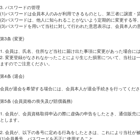
3. パスワードの管理
(1)パスワードは会員本人のみが利用できるものとし、第三者に譲渡・
(2)パスワードは、他人に知られることがないよう定期的に変更する等
(3)パスワードを用いて当社に対して行われた意思表示は、会員本人
第3条 (変更)
1. 会員は、氏名、住所など当社に届け出た事項に変更があった場合に
2. 変更登録がなされなかったことにより生じた損害について、当社
ますのでご注意ください。
第4条 (退会)
会員が退会を希望する場合には、会員本人が退会手続きを行ってくださ
第5条 (会員資格の喪失及び賠償義務)
1. 会員が、会員資格取得申込の際に虚偽の申告をしたとき、通信販
とします。
2. 会員が、以下の各号に定める行為をしたときは、これにより当社が
(1)会員番号、パスワードを不正に使用すること