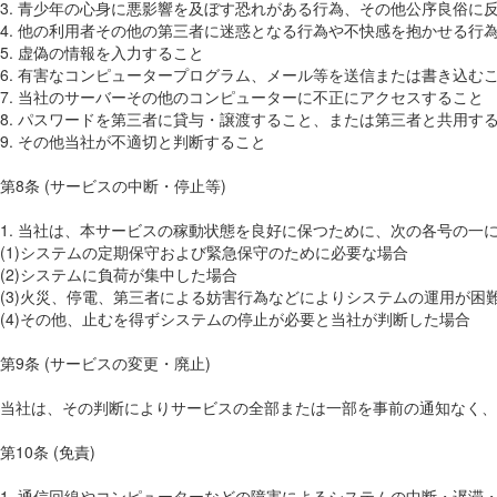
3. 青少年の心身に悪影響を及ぼす恐れがある行為、その他公序良俗に
4. 他の利用者その他の第三者に迷惑となる行為や不快感を抱かせる行
5. 虚偽の情報を入力すること
6. 有害なコンピュータープログラム、メール等を送信または書き込む
7. 当社のサーバーその他のコンピューターに不正にアクセスすること
8. パスワードを第三者に貸与・譲渡すること、または第三者と共用す
9. その他当社が不適切と判断すること
第8条 (サービスの中断・停止等)
1. 当社は、本サービスの稼動状態を良好に保つために、次の各号の
(1)システムの定期保守および緊急保守のために必要な場合
(2)システムに負荷が集中した場合
(3)火災、停電、第三者による妨害行為などによりシステムの運用が困
(4)その他、止むを得ずシステムの停止が必要と当社が判断した場合
第9条 (サービスの変更・廃止)
当社は、その判断によりサービスの全部または一部を事前の通知なく
第10条 (免責)
1. 通信回線やコンピューターなどの障害によるシステムの中断・遅