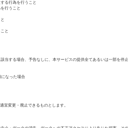
反する行為を行うこと
為を行うこと
こと
ること
一に該当する場合、予告なしに、本サービスの提供全てあるいは一部を停
難になった場合
、適宜変更・廃止できるものとします。
滞・中止・データの消失、データへの不正アクセスにより生じた損害、そ