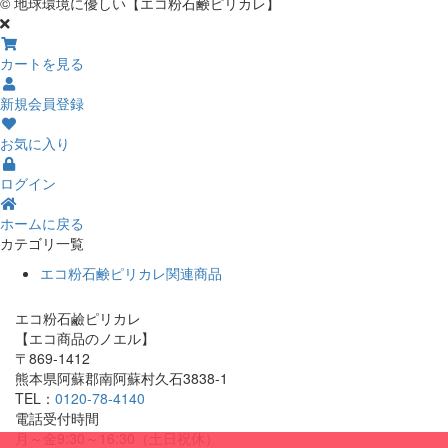
© 地球環境に優しい【エコ粉石鹸ピリカレ】
カートを見る
新規会員登録
お気に入り
ログイン
ホームに戻る
カテゴリ一覧
エコ粉石鹸ピリカレ関連商品
エコ粉石鹼ピリカレ
【エコ商品のノエル】
〒869-1412
熊本県阿蘇郡南阿蘇村久石3838-1
TEL：
0120-78-4140
電話受付時間
月～金9:30～16:30（土日祝休）