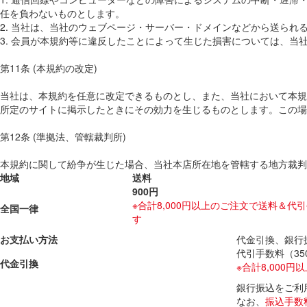
任を負わないものとします。
2. 当社は、当社のウェブページ・サーバー・ドメインなどから送ら
3. 会員が本規約等に違反したことによって生じた損害については、当
第11条 (本規約の改定)
当社は、本規約を任意に改定できるものとし、また、当社において本規
所定のサイトに掲示したときにその効力を生じるものとします。この場
第12条 (準拠法、管轄裁判所)
本規約に関して紛争が生じた場合、当社本店所在地を管轄する地方裁判
地域
送料
900円
※合計8,000円以上のご注文で送料＆代
全国一律
す
お支払い方法
代金引換、銀行
代引手数料（3
代金引換
※合計8,000
銀行振込をご利
なお、
振込手数