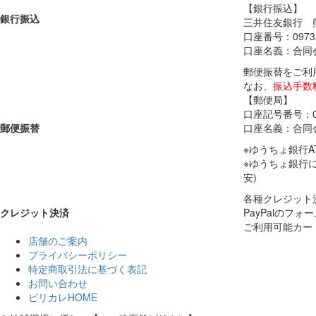
【銀行振込】
銀行振込
三井住友銀行 
口座番号：0973
口座名義：合同
郵便振替をご利
なお、
振込手数
【郵便局】
口座記号番号：019
郵便振替
口座名義：合同
※ゆうちょ銀行A
※ゆうちょ銀行
安)
各種クレジット
クレジット決済
PayPalのフ
ご利用可能カード：Vi
店舗のご案内
プライバシーポリシー
特定商取引法に基づく表記
お問い合わせ
ピリカレHOME