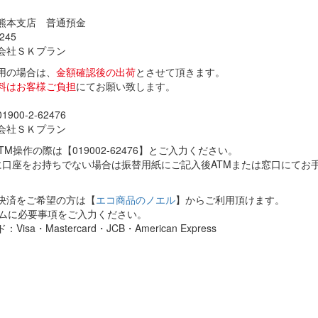
熊本支店 普通預金
245
会社ＳＫプラン
用の場合は、
金額確認後の出荷
とさせて頂きます。
料はお客様ご負担
にてお願い致します。
00-2-62476
会社ＳＫプラン
TM操作の際は【019002-62476】とご入力ください。
に口座をお持ちでない場合は振替用紙にご記入後ATMまたは窓口にてお手
決済をご希望の方は【
エコ商品のノエル
】からご利用頂けます。
ォームに必要事項をご入力ください。
sa・Mastercard・JCB・American Express